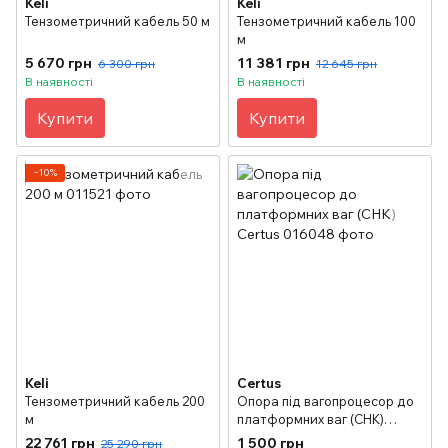
Keli
Keli
Тензометричний кабель 50 м
Тензометричний кабель 100
м
5 670 грн
11 381 грн
6 300 грн
12 645 грн
В наявності
В наявності
Купити
Купити
−10%
Keli
Certus
Тензометричний кабель 200
Опора під вагопроцесор до
м
платформних ваг (СНК)
Certus
22 761 грн
1 500 грн
25 290 грн