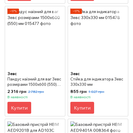
−17%
−17%
Зевс
Зевс
Пандус наїзний для ваг Зевс
Стійка для індикатора Зевс
розмірами 1500х600 (550)
330х330 мм
мм
2 316 грн
855 грн
2 782 грн
1 027 грн
В наявності
В наявності
Купити
Купити