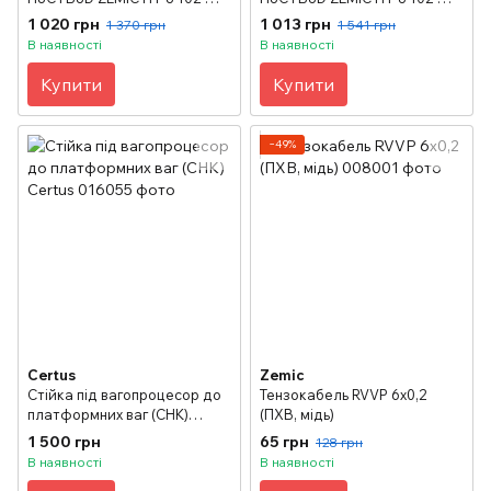
0,5/2t (сталь)
2,5/5t (сталь)
1 020 грн
1 013 грн
1 370 грн
1 541 грн
В наявності
В наявності
Купити
Купити
−49%
Certus
Zemic
Стійка під вагопроцесор до
Тензокабель RVVP 6х0,2
платформних ваг (СНК)
(ПХВ, мідь)
Certus
1 500 грн
65 грн
128 грн
В наявності
В наявності