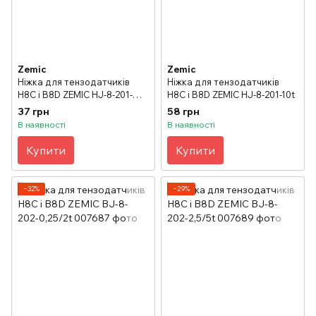
Zemic
Zemic
Ніжка для тензодатчиків
Ніжка для тензодатчиків
H8C і B8D ZEMIC HJ-8-201-
H8C і B8D ZEMIC HJ-8-201-10t
2,5/5t
37 грн
58 грн
В наявності
В наявності
Купити
Купити
−32%
−29%