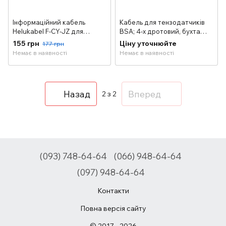
Інформаційний кабель
Кабель для тензодатчиків
Helukabel F-CY-JZ для
BSA; 4-х дротовий, бухта
автомобільних ваг
100м
155 грн
Ціну уточнюйте
177 грн
Немає в наявності
Немає в наявності
Назад
Вперед
2
з 2
(093) 748-64-64
(066) 948-64-64
(097) 948-64-64
Контакти
Повна версія сайту