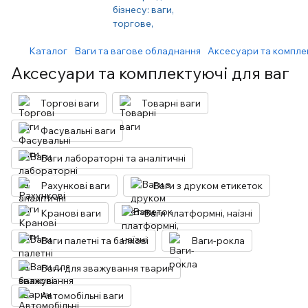
Каталог
Ваги та вагове обладнання
Аксесуари та комплек
Аксесуари та комплектуючі для ваг
Торгові ваги
Товарні ваги
Фасувальні ваги
Ваги лабораторні та аналітичні
Рахункові ваги
Ваги з друком етикеток
Кранові ваги
Ваги платформні, наїзні
Ваги палетні та балкові
Ваги-рокла
Ваги для зважування тварин
Автомобільні ваги