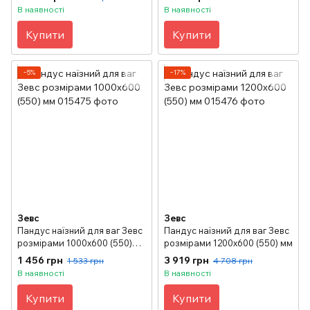
В наявності
В наявності
Купити
Купити
−5%
−17%
Зевс
Зевс
Пандус наїзний для ваг Зевс
Пандус наїзний для ваг Зевс
розмірами 1000х600 (550)
розмірами 1200х600 (550) мм
мм
1 456 грн
3 919 грн
1 533 грн
4 708 грн
В наявності
В наявності
Купити
Купити