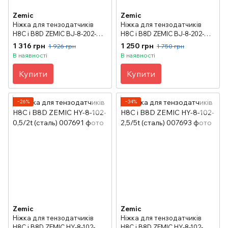
Zemic
Zemic
Ніжка для тензодатчиків
Ніжка для тензодатчиків
H8C і B8D ZEMIC BJ-8-202-
H8C і B8D ZEMIC BJ-8-202-
0,25/2t
2,5/5t
1 316 грн
1 250 грн
1 926 грн
1 750 грн
В наявності
В наявності
Купити
Купити
−26%
−34%
Zemic
Zemic
Ніжка для тензодатчиків
Ніжка для тензодатчиків
H8C і B8D ZEMIC HY-8-102-
H8C і B8D ZEMIC HY-8-102-