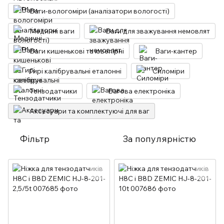
Ваги-вологоміри (аналізатори вологості)
Медичні ваги
Ваги для зважування немовлят
Ваги кишенькові та ювелірні
Ваги-кантер
Гирі калібрувальні еталонні
Силоміри
Тензодатчики
Вагова електроніка
Аксесуари та комплектуючі для ваг
Фільтр
За популярністю