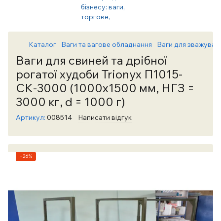
Каталог
Ваги та вагове обладнання
Ваги для зважуван
Ваги для свиней та дрібної
рогатої худоби Trionyx П1015-
СК-3000 (1000х1500 мм, НГЗ =
3000 кг, d = 1000 г)
Артикул:
008514
Написати відгук
−26%