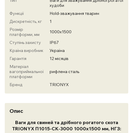
Тип
Ваги для зважування дрібної рогатої
худоби
Функції
Hold-зважування тварин
Дискретність, кг
1
Розмір
1000х1500
платформи, мм
Ступінь захисту
IP67
Країна виробник
Україна
Гарантія
12 місяців
Матеріал
вагоприймальної
рифлена сталь
платформи
Бренд
TRIONYX
Опис
Ваги для свиней та дрібного рогатого скота
TRIONYX П1015-СК-3000 1000х1500 мм, НГЗ: